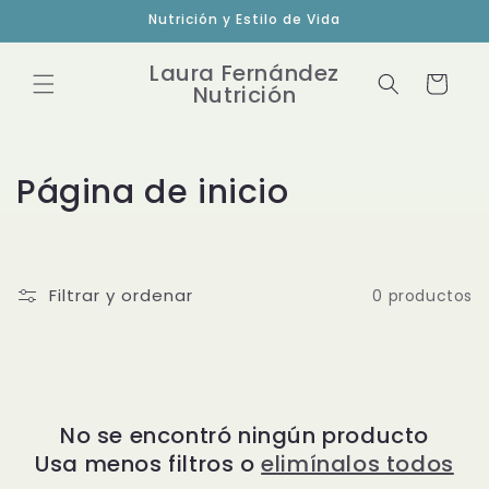
Ir
Nutrición y Estilo de Vida
directamente
al contenido
Laura Fernández
Carrito
Nutrición
C
Página de inicio
o
l
Filtrar y ordenar
0 productos
e
c
c
No se encontró ningún producto
i
Usa menos filtros o
elimínalos todos