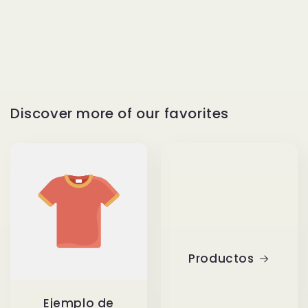
ó
n
:
Discover more of our favorites
Productos
Ejemplo de